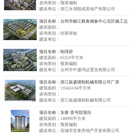
咨询类别：预算编制
建设单位：浙江永强朗成房地产有限公司
项目名称：台州市椒江粮食储备中心北区施工总
承包
建筑面积：
咨询类别：结算审核
建设单位：
项目名称：铂璟府
建筑面积：65324平方米
咨询类别：预算编制
建设单位：台州市中盛鸿达置业有限公司
项目名称：浙江振盛缝制机械有限公司厂房
建筑面积：116424.84平方米
咨询类别：
建设单位：浙江振盛缝制机械有限公司
项目名称：东泰·壹号院项目
建筑面积：140096平方米
咨询类别：预算编制
建设单位：宜城市宜泰房地产开发有限公司